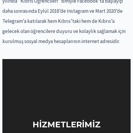
yılında ”Kıbrıs Öğrencileri” ismiyle Facebook’ta başlayıp
h
daha sonrasında Eylül 2018’de Instagram ve Mart 2020’de
f
Telegram’a katılarak hem Kıbrıs’taki hem de Kıbrıs’a
o
gelecek olan öğrencilere duyuru ve kolaylık sağlamak için
r
kurulmuş sosyal medya hesaplarının internet adresidir.
:
HIZMETLERIMIZ