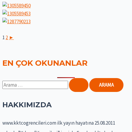
1
2
►
EN ÇOK OKUNANLAR
S
e
a
HAKKIMIZDA
r
www.kktcogrencileri.com ilk yayın hayatına 25.08.2011
c