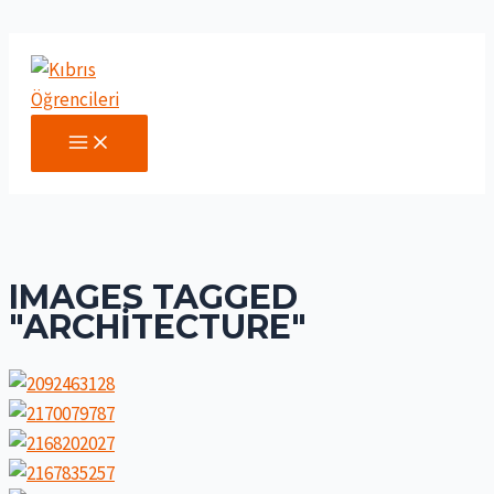
İçeriğe
atla
MAIN
MENU
IMAGES TAGGED
"ARCHITECTURE"