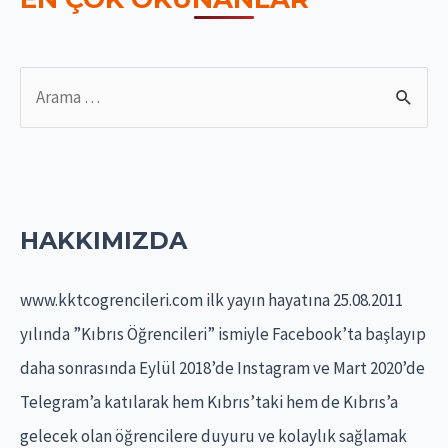
S
e
a
r
c
HAKKIMIZDA
h
f
www.kktcogrencileri.com ilk yayın hayatına 25.08.2011
o
yılında ”Kıbrıs Öğrencileri” ismiyle Facebook’ta başlayıp
r
daha sonrasında Eylül 2018’de Instagram ve Mart 2020’de
:
Telegram’a katılarak hem Kıbrıs’taki hem de Kıbrıs’a
gelecek olan öğrencilere duyuru ve kolaylık sağlamak