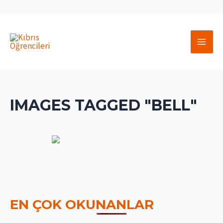
İçeriğe
atla
MAI
MEN
IMAGES TAGGED "BELL"
EN ÇOK OKUNANLAR