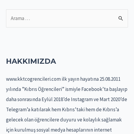
S
e
a
r
c
HAKKIMIZDA
h
f
www.kktcogrencileri.com ilk yayın hayatına 25.08.2011
o
yılında ”Kıbrıs Öğrencileri” ismiyle Facebook’ta başlayıp
r
daha sonrasında Eylül 2018’de Instagram ve Mart 2020’de
:
Telegram’a katılarak hem Kıbrıs’taki hem de Kıbrıs’a
gelecek olan öğrencilere duyuru ve kolaylık sağlamak
için kurulmuş sosyal medya hesaplarının internet