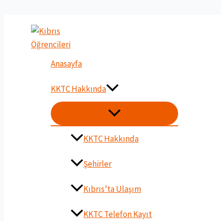
İçeriğe
atla
Anasayfa
KKTC Hakkında
MENU
DÜĞMESI
KKTC Hakkında
Şehirler
Kıbrıs’ta Ulaşım
KKTC Telefon Kayıt