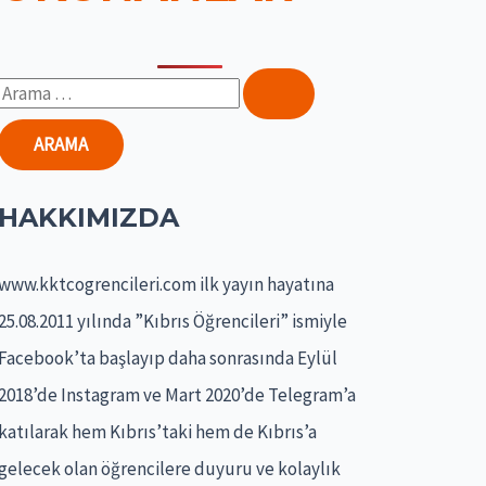
S
e
a
r
HAKKIMIZDA
c
h
www.kktcogrencileri.com ilk yayın hayatına
f
25.08.2011 yılında ”Kıbrıs Öğrencileri” ismiyle
o
Facebook’ta başlayıp daha sonrasında Eylül
r
2018’de Instagram ve Mart 2020’de Telegram’a
:
katılarak hem Kıbrıs’taki hem de Kıbrıs’a
gelecek olan öğrencilere duyuru ve kolaylık