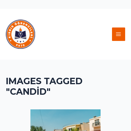
İçeriğe
atla
MAI
MEN
IMAGES TAGGED
"CANDID"