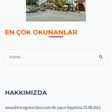
EN ÇOK OKUNANLAR
S
e
a
r
c
HAKKIMIZDA
h
f
www.kktcogrencileri.com ilk yayın hayatına 25.08.2011