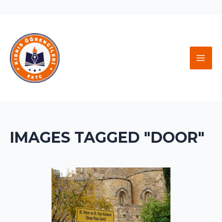
İçeriğe
atla
MAI
MEN
IMAGES TAGGED "DOOR"