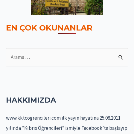
EN ÇOK OKUNANLAR
S
e
a
r
c
HAKKIMIZDA
h
f
www.kktcogrencileri.com ilk yayın hayatına 25.08.2011
o
yılında ”Kıbrıs Öğrencileri” ismiyle Facebook’ta başlayıp