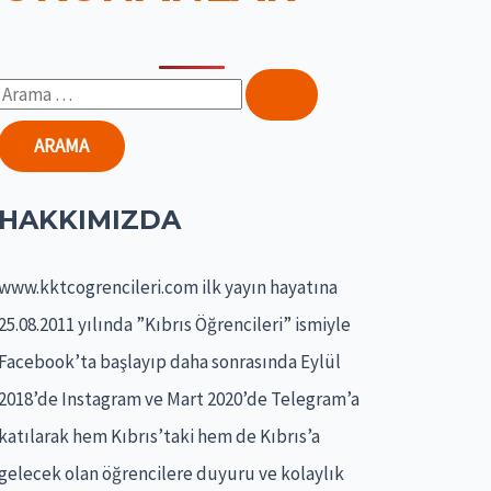
S
e
a
r
HAKKIMIZDA
c
h
www.kktcogrencileri.com ilk yayın hayatına
f
25.08.2011 yılında ”Kıbrıs Öğrencileri” ismiyle
o
Facebook’ta başlayıp daha sonrasında Eylül
r
2018’de Instagram ve Mart 2020’de Telegram’a
:
katılarak hem Kıbrıs’taki hem de Kıbrıs’a
gelecek olan öğrencilere duyuru ve kolaylık