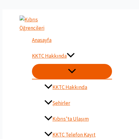
İçeriğe
atla
Anasayfa
KKTC Hakkında
MENU
DÜĞMESI
KKTC Hakkında
Şehirler
Kıbrıs’ta Ulaşım
KKTC Telefon Kayıt