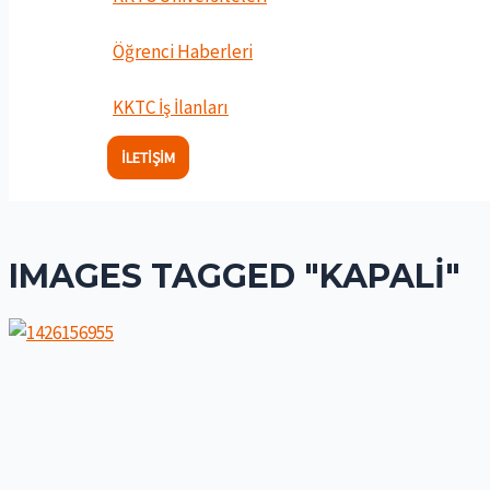
Öğrenci Haberleri
KKTC İş İlanları
İLETIŞIM
IMAGES TAGGED "KAPALI"