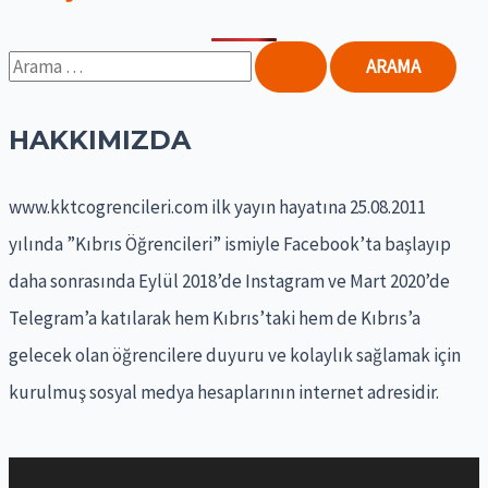
S
e
a
HAKKIMIZDA
r
www.kktcogrencileri.com ilk yayın hayatına 25.08.2011
c
yılında ”Kıbrıs Öğrencileri” ismiyle Facebook’ta başlayıp
h
daha sonrasında Eylül 2018’de Instagram ve Mart 2020’de
f
Telegram’a katılarak hem Kıbrıs’taki hem de Kıbrıs’a
o
gelecek olan öğrencilere duyuru ve kolaylık sağlamak için
r
kurulmuş sosyal medya hesaplarının internet adresidir.
: