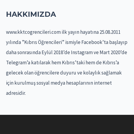
c
HAKKIMIZDA
h
f
www.kktcogrencileri.com ilk yayın hayatına 25.08.2011
o
yılında ”Kıbrıs Öğrencileri” ismiyle Facebook’ta başlayıp
r
daha sonrasında Eylül 2018’de Instagram ve Mart 2020’de
:
Telegram’a katılarak hem Kıbrıs’taki hem de Kıbrıs’a
gelecek olan öğrencilere duyuru ve kolaylık sağlamak
için kurulmuş sosyal medya hesaplarının internet
adresidir.