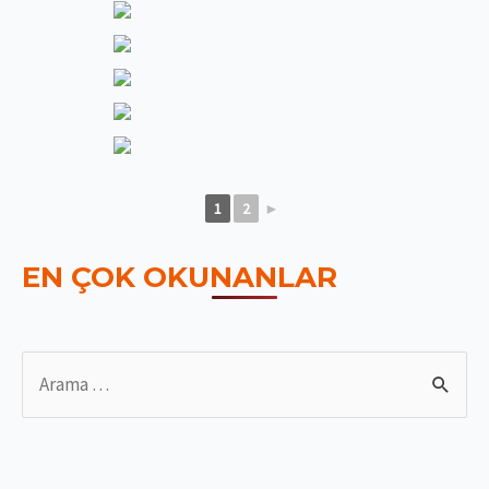
1
2
►
EN ÇOK OKUNANLAR
S
e
a
r