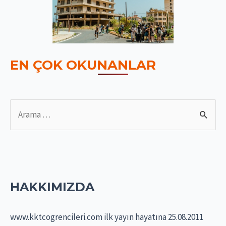
EN ÇOK OKUNANLAR
S
e
a
r
c
HAKKIMIZDA
h
f
www.kktcogrencileri.com ilk yayın hayatına 25.08.2011