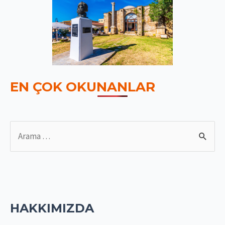
EN ÇOK OKUNANLAR
S
e
a
r
c
HAKKIMIZDA
h