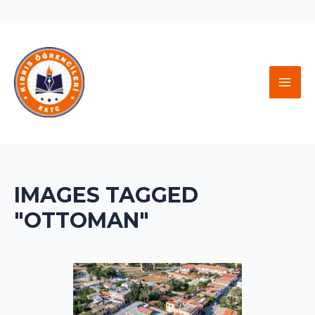
İçeriğe
atla
MAI
MEN
IMAGES TAGGED
"OTTOMAN"