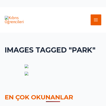
İçeriğe
atla
MAI
MEN
IMAGES TAGGED "PARK"
EN ÇOK OKUNANLAR