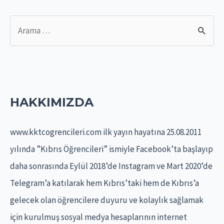
S
e
a
r
c
HAKKIMIZDA
h
f
www.kktcogrencileri.com ilk yayın hayatına 25.08.2011
o
yılında ”Kıbrıs Öğrencileri” ismiyle Facebook’ta başlayıp
r
daha sonrasında Eylül 2018’de Instagram ve Mart 2020’de
:
Telegram’a katılarak hem Kıbrıs’taki hem de Kıbrıs’a
gelecek olan öğrencilere duyuru ve kolaylık sağlamak
için kurulmuş sosyal medya hesaplarının internet