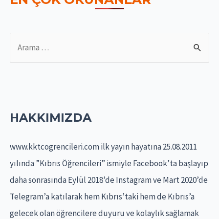
S
e
a
r
c
HAKKIMIZDA
h
f
www.kktcogrencileri.com ilk yayın hayatına 25.08.2011
o
yılında ”Kıbrıs Öğrencileri” ismiyle Facebook’ta başlayıp
r
daha sonrasında Eylül 2018’de Instagram ve Mart 2020’de
:
Telegram’a katılarak hem Kıbrıs’taki hem de Kıbrıs’a
gelecek olan öğrencilere duyuru ve kolaylık sağlamak