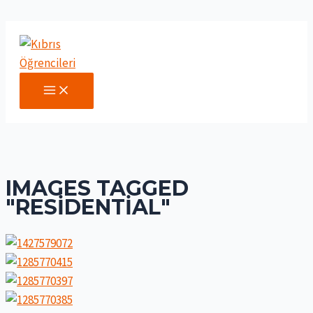
İçeriğe
atla
MAIN
MENU
IMAGES TAGGED
"RESIDENTIAL"