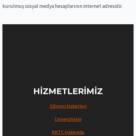
kurulmuş sosyal medya hesaplarının internet adresidir.
:
HIZMETLERIMIZ
Öğrenci Haberleri
Üniversiteler
KKTC Hakkında