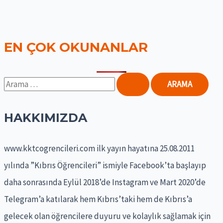
EN ÇOK OKUNANLAR
S
e
a
HAKKIMIZDA
r
www.kktcogrencileri.com ilk yayın hayatına 25.08.2011
c
yılında ”Kıbrıs Öğrencileri” ismiyle Facebook’ta başlayıp
h
daha sonrasında Eylül 2018’de Instagram ve Mart 2020’de
f
Telegram’a katılarak hem Kıbrıs’taki hem de Kıbrıs’a
o
gelecek olan öğrencilere duyuru ve kolaylık sağlamak için
r