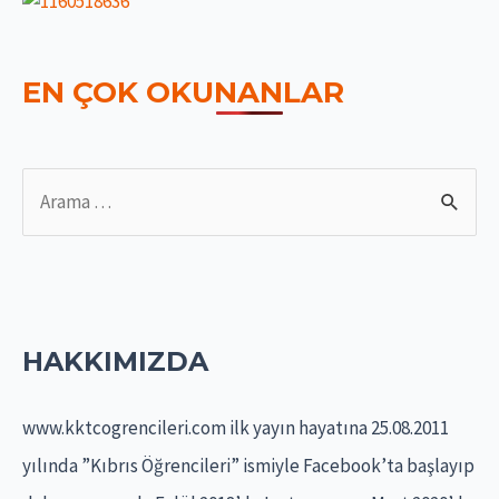
EN ÇOK OKUNANLAR
S
e
a
r
c
HAKKIMIZDA
h
f
www.kktcogrencileri.com ilk yayın hayatına 25.08.2011
o
yılında ”Kıbrıs Öğrencileri” ismiyle Facebook’ta başlayıp
r