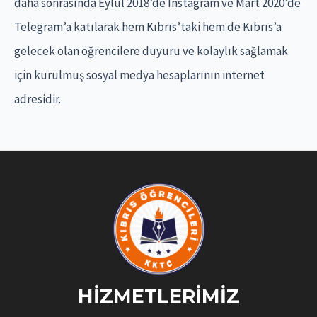
daha sonrasında Eylül 2018’de Instagram ve Mart 2020’de
:
Telegram’a katılarak hem Kıbrıs’taki hem de Kıbrıs’a
gelecek olan öğrencilere duyuru ve kolaylık sağlamak
için kurulmuş sosyal medya hesaplarının internet
adresidir.
HIZMETLERIMIZ