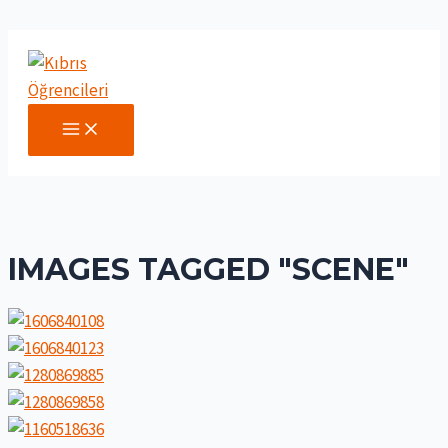
İçeriğe
atla
MAIN
MENU
IMAGES TAGGED "SCENE"