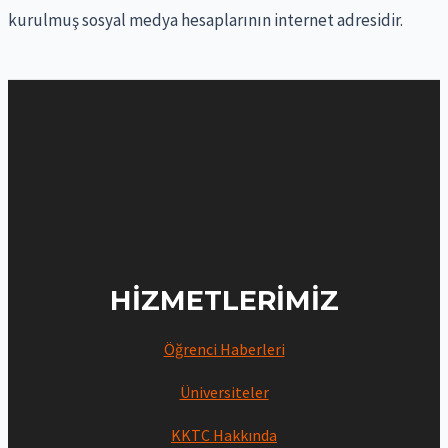
kurulmuş sosyal medya hesaplarının internet adresidir.
:
HIZMETLERIMIZ
Öğrenci Haberleri
Üniversiteler
KKTC Hakkında