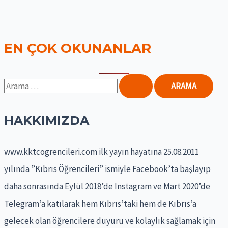
EN ÇOK OKUNANLAR
S
e
a
HAKKIMIZDA
r
www.kktcogrencileri.com ilk yayın hayatına 25.08.2011
c
yılında ”Kıbrıs Öğrencileri” ismiyle Facebook’ta başlayıp
h
daha sonrasında Eylül 2018’de Instagram ve Mart 2020’de
f
Telegram’a katılarak hem Kıbrıs’taki hem de Kıbrıs’a
o
gelecek olan öğrencilere duyuru ve kolaylık sağlamak için
r