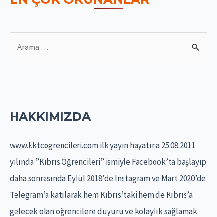
S
e
a
r
c
HAKKIMIZDA
h
f
www.kktcogrencileri.com ilk yayın hayatına 25.08.2011
o
yılında ”Kıbrıs Öğrencileri” ismiyle Facebook’ta başlayıp
r
daha sonrasında Eylül 2018’de Instagram ve Mart 2020’de
:
Telegram’a katılarak hem Kıbrıs’taki hem de Kıbrıs’a
gelecek olan öğrencilere duyuru ve kolaylık sağlamak