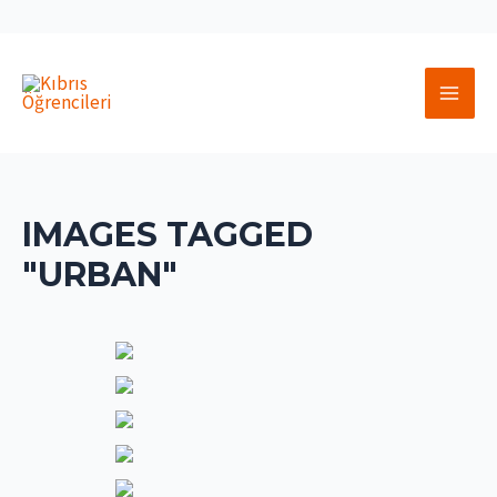
İçeriğe
atla
MAI
MEN
IMAGES TAGGED
"URBAN"