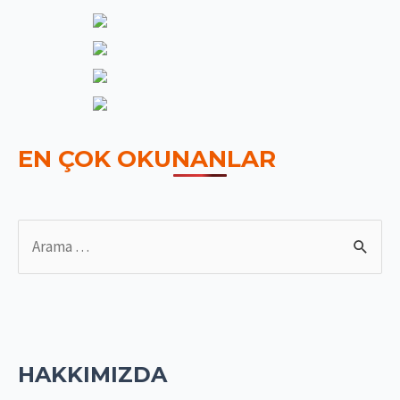
EN ÇOK OKUNANLAR
S
e
a
r
c
HAKKIMIZDA
h