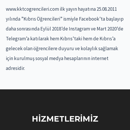
f
www.kktcogrencileri.com ilk yayın hayatına 25.08.2011
o
yılında ”Kıbrıs Öğrencileri” ismiyle Facebook’ta başlayıp
r
daha sonrasında Eylül 2018’de Instagram ve Mart 2020’de
:
Telegram’a katılarak hem Kıbrıs’taki hem de Kıbrıs’a
gelecek olan öğrencilere duyuru ve kolaylık sağlamak
için kurulmuş sosyal medya hesaplarının internet
adresidir.
HIZMETLERIMIZ