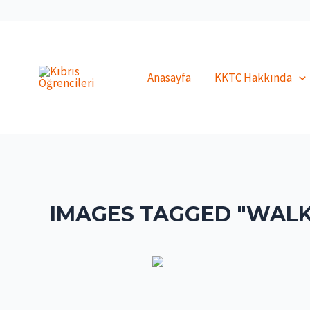
İçeriğe
atla
Anasayfa
KKTC Hakkında
IMAGES TAGGED "WALK