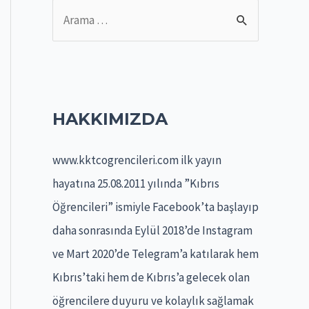
S
e
a
r
c
HAKKIMIZDA
h
f
www.kktcogrencileri.com ilk yayın
o
hayatına 25.08.2011 yılında ”Kıbrıs
r
Öğrencileri” ismiyle Facebook’ta başlayıp
:
daha sonrasında Eylül 2018’de Instagram
ve Mart 2020’de Telegram’a katılarak hem
Kıbrıs’taki hem de Kıbrıs’a gelecek olan
öğrencilere duyuru ve kolaylık sağlamak