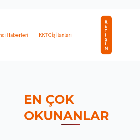
İL
E
T
ci Haberleri
KKTC İş İlanları
I
Ş
I
M
EN ÇOK
OKUNANLAR