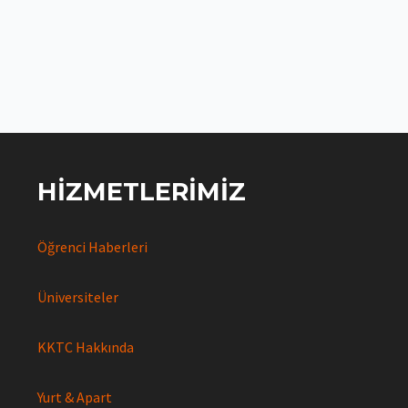
HIZMETLERIMIZ
Öğrenci Haberleri
Üniversiteler
KKTC Hakkında
Yurt & Apart