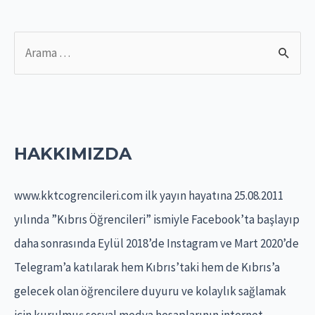
S
e
a
r
c
HAKKIMIZDA
h
f
www.kktcogrencileri.com ilk yayın hayatına 25.08.2011
o
yılında ”Kıbrıs Öğrencileri” ismiyle Facebook’ta başlayıp
r
daha sonrasında Eylül 2018’de Instagram ve Mart 2020’de
:
Telegram’a katılarak hem Kıbrıs’taki hem de Kıbrıs’a
gelecek olan öğrencilere duyuru ve kolaylık sağlamak