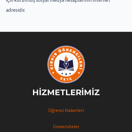
için kurulmuş sosyal medya hesaplarının internet
adresidir.
HIZMETLERIMIZ
Öğrenci Haberleri
Üniversiteler