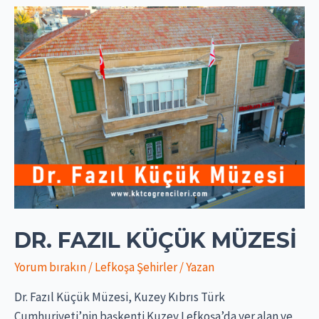
DR. FAZIL KÜÇÜK MÜZESI
Yorum bırakın
/
Lefkoşa Şehirler
/ Yazan
Dr. Fazıl Küçük Müzesi, Kuzey Kıbrıs Türk
Cumhuriyeti’nin başkenti Kuzey Lefkoşa’da yer alan ve