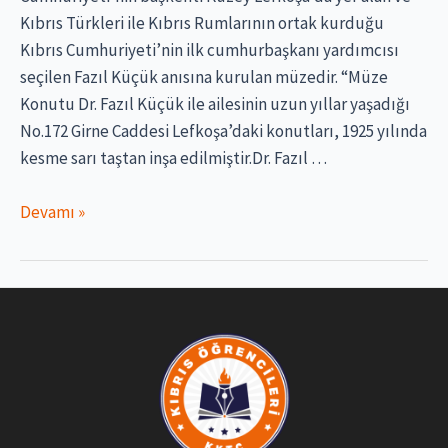
Kıbrıs Türkleri ile Kıbrıs Rumlarının ortak kurduğu
Kıbrıs Cumhuriyeti’nin ilk cumhurbaşkanı yardımcısı
seçilen Fazıl Küçük anısına kurulan müzedir. “Müze
Konutu Dr. Fazıl Küçük ile ailesinin uzun yıllar yaşadığı
No.172 Girne Caddesi Lefkoşa’daki konutları, 1925 yılında
kesme sarı taştan inşa edilmiştir.Dr. Fazıl …
Dr.
Devamı »
Fazıl
Küçük
Müzesi