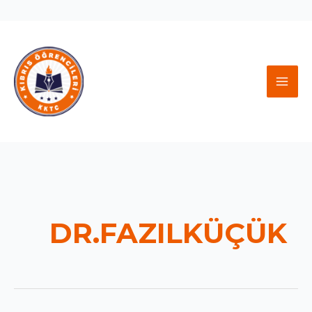
İçeriğe
atla
MAI
MEN
DR.FAZILKÜÇÜK