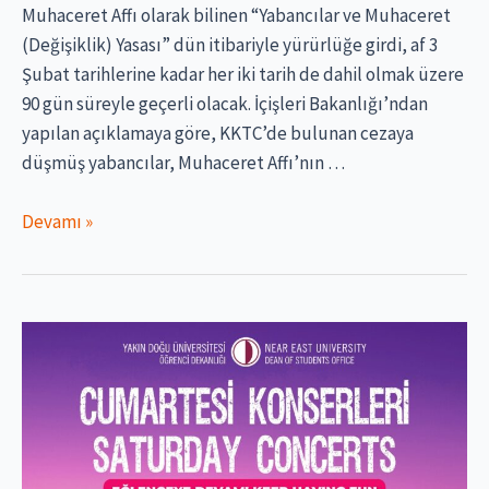
Muhaceret Affı olarak bilinen “Yabancılar ve Muhaceret
(Değişiklik) Yasası” dün itibariyle yürürlüğe girdi, af 3
Şubat tarihlerine kadar her iki tarih de dahil olmak üzere
90 gün süreyle geçerli olacak. İçişleri Bakanlığı’ndan
yapılan açıklamaya göre, KKTC’de bulunan cezaya
düşmüş yabancılar, Muhaceret Affı’nın …
Muhaceret
Devamı »
Affı
Uygulamaya
Girdi