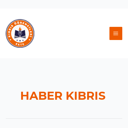
İçeriğe
atla
MAI
MEN
HABER KIBRIS