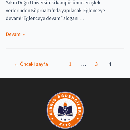
Yakın Doğu Üniversitesi kampüsünün en işlek
yerlerinden Köprüaltı’nda yapılacak. Eğlenceye
devam!“Eğlenceye devam” sloganı …
Yakın
Devamı »
Doğu
Üniversitesi
Öğrencileri
Yazı
←
Önceki sayfa
1
…
3
4
“Cumartesi
sayfalaması
Konserleri”
ile
Coşacak!