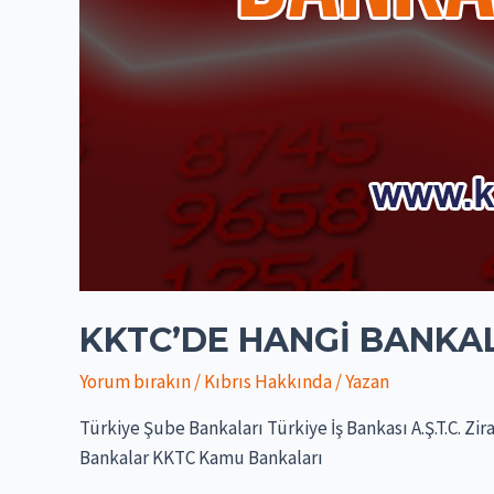
KKTC’DE HANGI BANKA
Yorum bırakın
/
Kıbrıs Hakkında
/ Yazan
Türkiye Şube Bankaları Türkiye İş Bankası A.Ş.T.C. Zi
Bankalar KKTC Kamu Bankaları