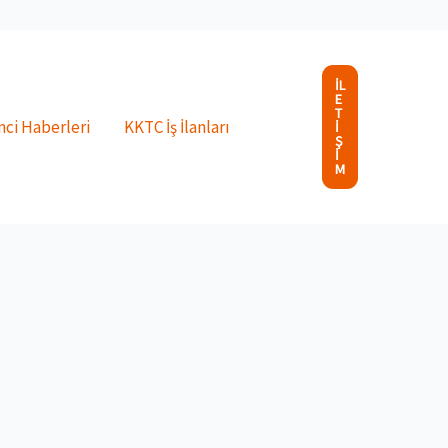
İL
E
T
ci Haberleri
KKTC İş İlanları
I
Ş
I
M