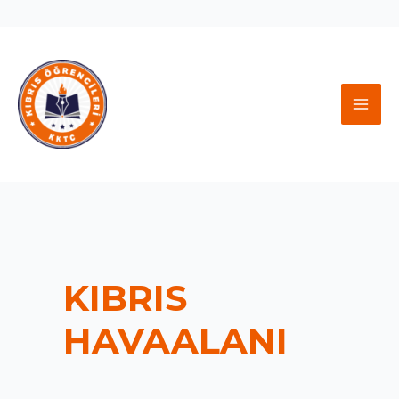
İçeriğe
atla
MAI
MEN
KIBRIS
HAVAALANI