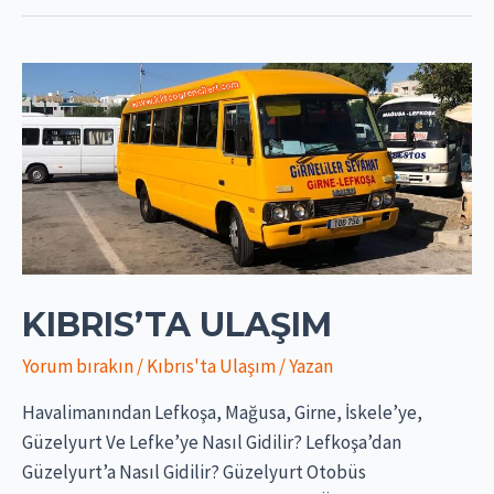
KIBRIS’TA ULAŞIM
Yorum bırakın
/
Kıbrıs'ta Ulaşım
/ Yazan
Havalimanından Lefkoşa, Mağusa, Girne, İskele’ye,
Güzelyurt Ve Lefke’ye Nasıl Gidilir? Lefkoşa’dan
Güzelyurt’a Nasıl Gidilir? Güzelyurt Otobüs