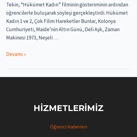
Tekin, “Hükümet Kadın” filminin gösteriminin ardından
öğrencilerle buluşarak söyleşi gerçekleştirdi. Hükümet
Kadın 1 ve 2, Çok Filim Hareketler Bunlar, Kolonya
Cumhuriyeti, Maide’nin Altın Günü, Deli Aşk, Zaman
Makinesi 1973, Neşeli …
Sanatçı
Devamı »
Gülhan
Tekin,
Medya
Çalıştayı”nda
YDÜ
Öğrencileriyle
HIZMETLERIMIZ
Buluştu
Öğrenci Haberleri