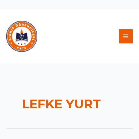
İçeriğe
atla
MAI
MEN
LEFKE YURT