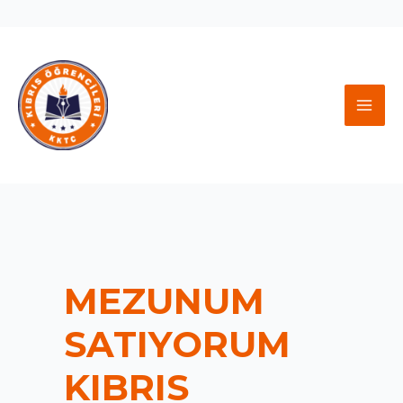
İçeriğe
atla
MAI
MEN
MEZUNUM
SATIYORUM
KIBRIS