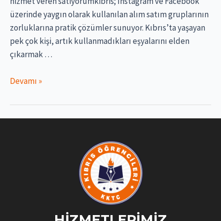
hizmet veren satiyorumkibris; Instagram ve Facebook
üzerinde yaygın olarak kullanılan alım satım gruplarının
zorluklarına pratik çözümler sunuyor. Kıbrıs’ta yaşayan
pek çok kişi, artık kullanmadıkları eşyalarını elden
çıkarmak …
Kıbrıs’ta
Devamı »
İkinci
El
Alım
Satım
patformu
olan;
SATIYORUM
KIBRIS
–
KKTC
HIZMETLERIMIZ