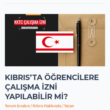
KIBRIS’TA ÖĞRENCILERE
ÇALIŞMA İZNI
YAPILABILIR MI?
Yorum bırakın
/
Kıbrıs Hakkında
/ Yazan