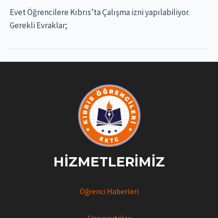
Evet Öğrencilere Kıbrıs’ta Çalışma izni yapılabiliyor.
Gerekli Evraklar;
HIZMETLERIMIZ
Öğrenci Haberleri