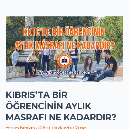
KIBRIS’TA BIR
ÖĞRENCININ AYLIK
MASRAFI NE KADARDIR?
Yorum bırakın
/
Kıbrıs Hakkında
/ Yazan