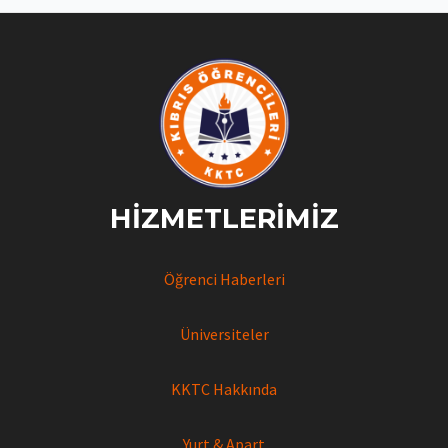
kadardır?
HIZMETLERIMIZ
Öğrenci Haberleri
Üniversiteler
KKTC Hakkında
Yurt & Apart