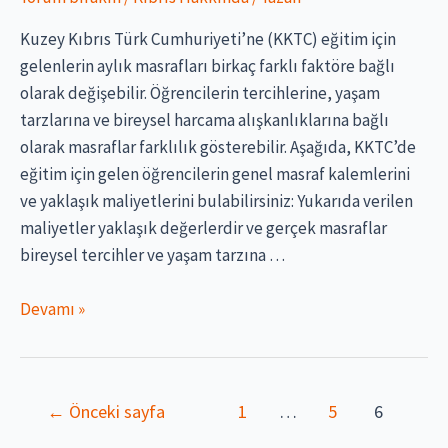
Kuzey Kıbrıs Türk Cumhuriyeti’ne (KKTC) eğitim için
gelenlerin aylık masrafları birkaç farklı faktöre bağlı
olarak değişebilir. Öğrencilerin tercihlerine, yaşam
tarzlarına ve bireysel harcama alışkanlıklarına bağlı
olarak masraflar farklılık gösterebilir. Aşağıda, KKTC’de
eğitim için gelen öğrencilerin genel masraf kalemlerini
ve yaklaşık maliyetlerini bulabilirsiniz: Yukarıda verilen
maliyetler yaklaşık değerlerdir ve gerçek masraflar
bireysel tercihler ve yaşam tarzına …
kıbrıs’ta
Devamı »
bir
öğrencinin
aylık
Yazı
←
Önceki sayfa
1
…
5
6
masrafı
sayfalaması
ne