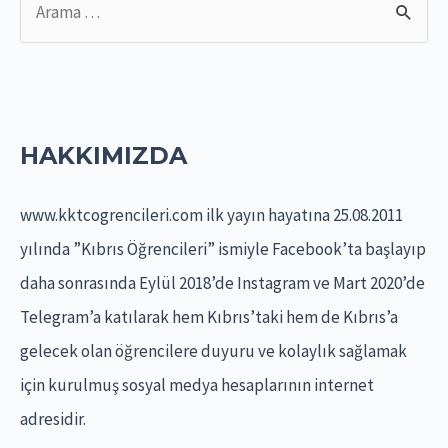
e
a
r
c
HAKKIMIZDA
h
f
www.kktcogrencileri.com ilk yayın hayatına 25.08.2011
o
yılında ”Kıbrıs Öğrencileri” ismiyle Facebook’ta başlayıp
r
daha sonrasında Eylül 2018’de Instagram ve Mart 2020’de
:
Telegram’a katılarak hem Kıbrıs’taki hem de Kıbrıs’a
gelecek olan öğrencilere duyuru ve kolaylık sağlamak
için kurulmuş sosyal medya hesaplarının internet
adresidir.