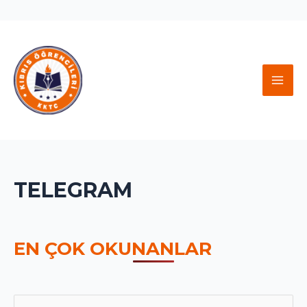
İçeriğe
atla
MAI
MEN
TELEGRAM
EN ÇOK OKUNANLAR
S