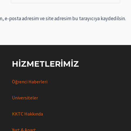
, e-posta adresim ve site adresim bu tarayıcıya kaydedilsin.
HIZMETLERIMIZ
Öğrenci Haberleri
Üniversiteler
KKTC Hakkında
Yurt & Apart