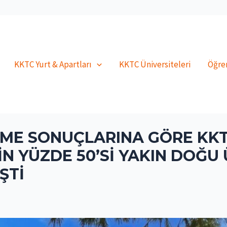
KKTC Yurt & Apartları
KKTC Üniversiteleri
Öğren
RME SONUÇLARINA GÖRE KKT
N YÜZDE 50’SI YAKIN DOĞU 
ŞTI