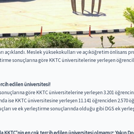
arı açıklandı. Meslek yüksekokulları ve açıköğretim önlisans p
tirme sonuçlarına göre KKTC üniversitelerine yerleşen öğrencile
rcih edilen üniversitesi!
 sonuçlarına göre KKTC üniversitelerine yerleşen 3.201 öğrencin
ında ise KKTC üniversitesine yerleşen 11.141 öğrenciden 2.570 ö
uçları ve ek yerleştirme sonuçlarında olduğu gibi DGS ek yerle
da KKTC’nin en çok tercih edilen üniversitesi olmamız; Yakın Doğ