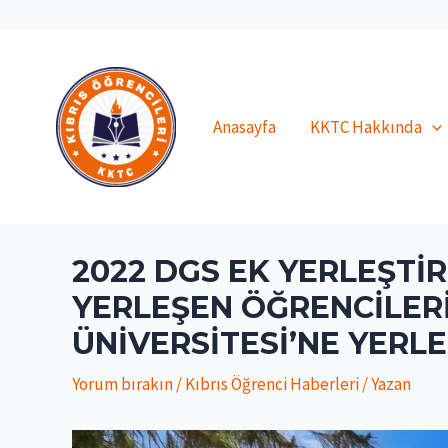
İçeriğe
atla
Anasayfa
KKTC Hakkında
2022 DGS EK YERLEŞTI
YERLEŞEN ÖĞRENCILERI
ÜNIVERSITESI’NE YERLE
Yorum bırakın
/
Kıbrıs Öğrenci Haberleri
/ Yazan