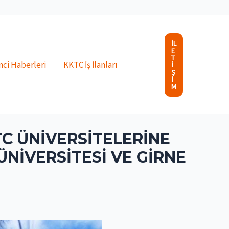
İL
E
T
ci Haberleri
KKTC İş İlanları
I
Ş
I
M
C ÜNIVERSITELERINE
ÜNIVERSITESI VE GIRNE