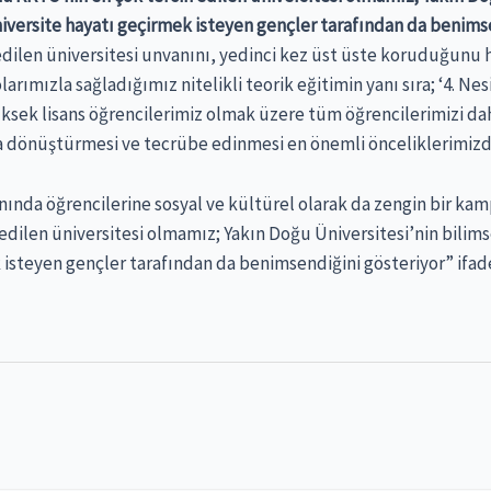
üniversite hayatı geçirmek isteyen gençler tarafından da benimse
edilen üniversitesi unvanını, yedinci kez üst üste koruduğunu 
ımızla sağladığımız nitelikli teorik eğitimin yanı sıra; ‘4. Ne
ksek lisans öğrencilerimiz olmak üzere tüm öğrencilerimizi dahi
 dönüştürmesi ve tecrübe edinmesi en önemli önceliklerimizden
yanında öğrencilerine sosyal ve kültürel olarak da zengin bir 
 edilen üniversitesi olmamız; Yakın Doğu Üniversitesi’nin bilim
ek isteyen gençler tarafından da benimsendiğini gösteriyor” ifade