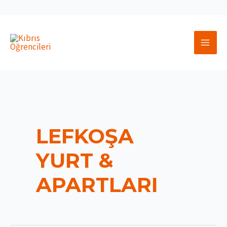
İçeriğe
atla
MAI
MEN
LEFKOŞA
YURT &
APARTLARI