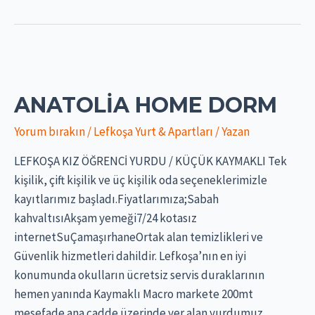
CYPRUS
ANATOLIA HOME DORM
Yorum bırakın
/
Lefkoşa Yurt & Apartları
/ Yazan
LEFKOŞA KIZ ÖĞRENCİ YURDU / KÜÇÜK KAYMAKLI Tek
kişilik, çift kişilik ve üç kişilik oda seçeneklerimizle
kayıtlarımız başladı.Fiyatlarımıza;Sabah
kahvaltısıAkşam yemeği7/24 kotasız
internetSuÇamaşırhaneOrtak alan temizlikleri ve
Güvenlik hizmetleri dahildir. Lefkoşa’nın en iyi
konumunda okulların ücretsiz servis duraklarının
hemen yanında Kaymaklı Macro markete 200mt
mesefade ana cadde üzerinde yer alan yurdumuz