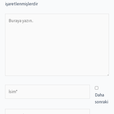
işaretlenmişlerdir
Buraya
yazın..
İsim*
Daha
sonraki
E-