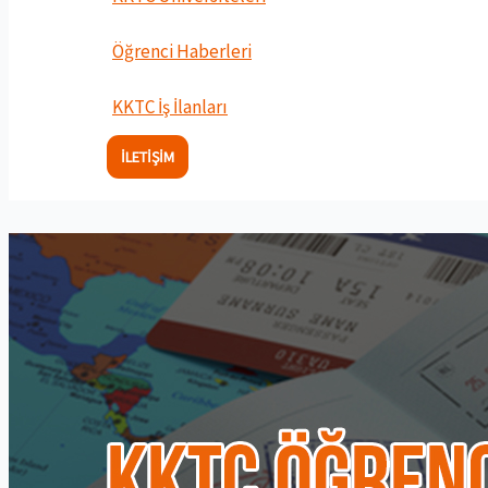
Öğrenci Haberleri
KKTC İş İlanları
İLETIŞIM