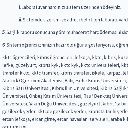
i.
Laboratuvar harcınızı sistem üzerinden ödeyiniz.
ii.
Sistemde size ismi ve adresi belirtilen laboratuvarda
5.
Sağlık raporu sonucuna göre muhaceret harç ödemesini sist
6
. Sistem öğrenci izninizin hazır olduğunu gösteriyorsa, öğrenc
kktc öğrencileri, kıbrıs öğrencileri, lefkoşa, kktc, kıbrıs, kuz
lefke, güzelyurt, kıbrıs kyk, kktc kyk, kktc üniversiteleri, kktc 
transfer kktc, kktc transfer, kıbrıs transfer, iskele, karpaz, 
Atatürk Öğretmen Akademisi, Bahçeşehir Kıbrıs Üniversitesi, D
Kıbrıs Batı Üniversitesi, Kıbrıs İlim Üniversitesi, Kıbrıs Sağl
Üniversitesi, Onbeş Kasım Üniversitesi, Rauf Denktaş Üniversit
Üniversitesi, Yakın Doğu Üniversitesi, güzelyurt, kıbrıs’ta bir 
gezilecek yerler, kktcde gezilecek yerler, kıbrısta tarihi yerle
ercan lefkoşa, ercan girne, ercan havaalanı servisleri, araba k
oturum izni