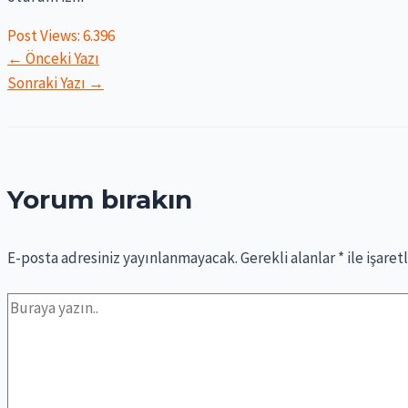
Post Views:
6.396
Yazı
←
Önceki Yazı
gezinmesi
Sonraki Yazı
→
Yorum bırakın
E-posta adresiniz yayınlanmayacak.
Gerekli alanlar
*
ile işaret
Buraya
yazın..