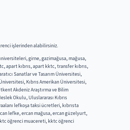
enci işlerinden alabilirsiniz.
s üniversiteleri, girne, gazimağusa, mağusa,
tc, apart kıbrıs, apart kktc, transfer kıbrıs,
aratıcı Sanatlar ve Tasarım Üniversitesi,
niversitesi, Kıbrıs Amerikan Üniversitesi,
Netkent Akdeniz Araştırma ve Bilim
Meslek Okulu, Uluslararası Kıbrıs
aalanı lefkoşa taksi ücretleri, kıbrısta
 ercan lefke, ercan mağusa, ercan güzelyurt,
 kktc öğrenci muacereti, kktc öğrenci