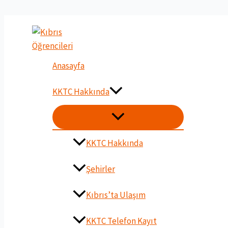
İçeriğe
atla
Anasayfa
KKTC Hakkında
MENU
DÜĞMESI
KKTC Hakkında
Şehirler
Kıbrıs’ta Ulaşım
KKTC Telefon Kayıt