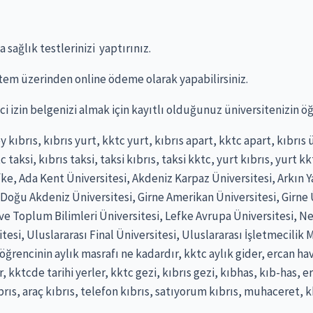
 sağlık testlerinizi yaptırınız.
em üzerinden online ödeme olarak yapabilirsiniz.
i izin belgenizi almak için kayıtlı olduğunuz üniversitenizin öğr
ey kıbrıs, kıbrıs yurt, kktc yurt, kıbrıs apart, kktc apart, kıbrı
taksi, kıbrıs taksi, taksi kıbrıs, taksi kktc, yurt kıbrıs, yurt kk
lefke, Ada Kent Üniversitesi, Akdeniz Karpaz Üniversitesi, Arkın Y
oğu Akdeniz Üniversitesi, Girne Amerikan Üniversitesi, Girne Ü
ık ve Toplum Bilimleri Üniversitesi, Lefke Avrupa Üniversitesi, 
esi, Uluslararası Final Üniversitesi, Uluslararası İşletmecilik 
öğrencinin aylık masrafı ne kadardır, kktc aylık gider, ercan hav
r, kktcde tarihi yerler, kktc gezi, kıbrıs gezi, kıbhas, kıb-has,
ıbrıs, araç kıbrıs, telefon kıbrıs, satıyorum kıbrıs, muhaceret,