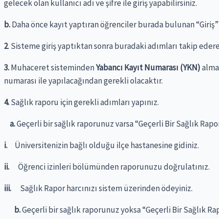
gelecek olan kullanıcı adı ve şifre ile giriş yapabilirsiniz.
b.
Daha önce kayıt yaptıran öğrenciler burada bulunan “Giriş” b
2
. Sisteme giriş yaptıktan sonra buradaki adımları takip eder
3.
Muhaceret sisteminden
Yabancı Kayıt Numarası (YKN)
almay
numarası ile yapılacağından gerekli olacaktır.
4.
Sağlık raporu için gerekli adımları yapınız.
a.
Geçerli bir sağlık raporunuz varsa “Geçerli Bir Sağlık Rapo
i.
Üniversitenizin bağlı olduğu ilçe hastanesine gidiniz.
ii.
Öğrenci izinleri bölümünden raporunuzu doğrulatınız.
iii.
Sağlık Rapor harcınızı sistem üzerinden ödeyiniz.
b.
Geçerli bir sağlık raporunuz yoksa “Geçerli Bir Sağlık R