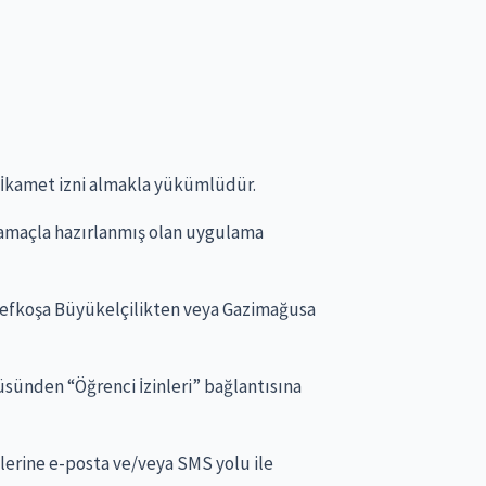
i İkamet izni almakla yükümlüdür.
u amaçla hazırlanmış olan uygulama
 Lefkoşa Büyükelçilikten veya Gazimağusa
sünden “Öğrenci İzinleri” bağlantısına
lerine e-posta ve/veya SMS yolu ile