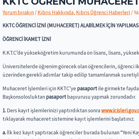
KKTC ÖĞRENCİ MUHACERETİ
Yorum bırakın
/
Kıbrıs Hakkında
,
Kıbrıs Öğrenci Haberleri
/ Y
KKTC ÖĞRENCİ İZNİ (MUHACERET) ALABİLMEK İÇİN YAPILMA
ÖĞRENCİ İKAMET İZNİ
K.K.T.C’de yükseköğretim kurumunda ön lisans, lisans, yüksek
Üniversitelerde öğrenim görecek olan öğrencilerin, öğrenci ik
üzerinden gerekli adımlar takip edilip tamamlanmak suretiyle
Muhaceret İşlemleri için KKTC’ye
pasaport
ile girmekte fayda
Başkonsolosluktan
pasaport
başvurusu yapmak zorundadır.
1.
Ders kayıt işlemlerinizi yaptırdıktan sonra
www.icisleri.gov.c
tıklayarak muhaceret sistemine kayıt işlemlerini başlatınız.
a.
İlk kez kayıt yaptıracak öğrenciler burada bulunan “Yeni Ka