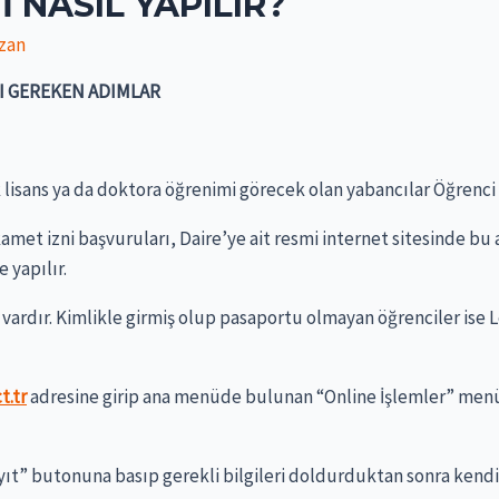
 NASIL YAPILIR?
azan
SI GEREKEN ADIMLAR
 lisans ya da doktora öğrenimi görecek olan yabancılar Öğrenc
amet izni başvuruları, Daire’ye ait resmi internet sitesinde b
 yapılır.
 vardır. Kimlikle girmiş olup pasaportu olmayan öğrenciler ise
t.tr
adresine girip ana menüde bulunan “Online İşlemler” menü
yıt” butonuna basıp gerekli bilgileri doldurduktan sonra kendi