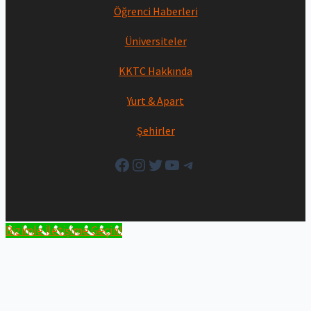
Öğrenci Haberleri
Üniversiteler
KKTC Hakkında
Yurt & Apart
Şehirler
Facebook
Instagram
Twitter
YouTube
Telegram
Bizimle İletişime Geçin!