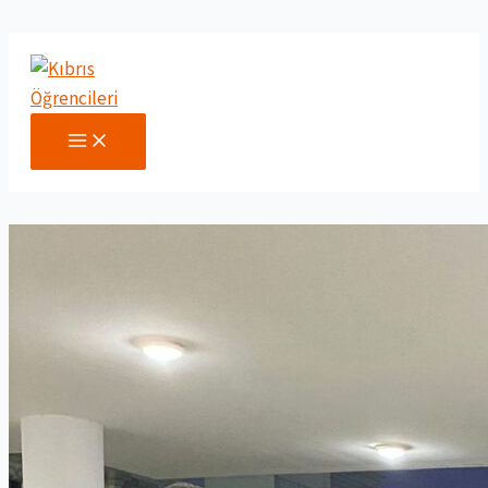
İçeriğe
atla
MAIN
MENU