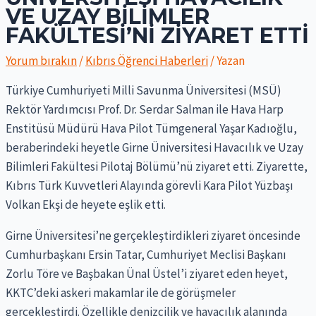
VE UZAY BILIMLER
FAKÜLTESI’NI ZIYARET ETTI
Yorum bırakın
/
Kıbrıs Öğrenci Haberleri
/ Yazan
Türkiye Cumhuriyeti Milli Savunma Üniversitesi (MSÜ)
Rektör Yardımcısı Prof. Dr. Serdar Salman ile Hava Harp
Enstitüsü Müdürü Hava Pilot Tümgeneral Yaşar Kadıoğlu,
beraberindeki heyetle Girne Üniversitesi Havacılık ve Uzay
Bilimleri Fakültesi Pilotaj Bölümü’nü ziyaret etti. Ziyarette,
Kıbrıs Türk Kuvvetleri Alayında görevli Kara Pilot Yüzbaşı
Volkan Ekşi de heyete eşlik etti.
Girne Üniversitesi’ne gerçekleştirdikleri ziyaret öncesinde
Cumhurbaşkanı Ersin Tatar, Cumhuriyet Meclisi Başkanı
Zorlu Töre ve Başbakan Ünal Üstel’i ziyaret eden heyet,
KKTC’deki askeri makamlar ile de görüşmeler
gerçekleştirdi. Özellikle denizcilik ve havacılık alanında