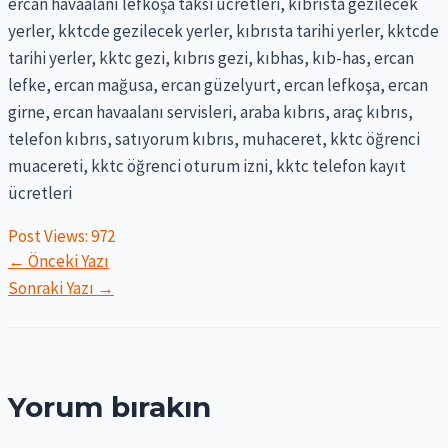
ercan havaalanı lefkoşa taksi ücretleri, kıbrısta gezilecek
yerler, kktcde gezilecek yerler, kıbrısta tarihi yerler, kktcde
tarihi yerler, kktc gezi, kıbrıs gezi, kıbhas, kıb-has, ercan
lefke, ercan mağusa, ercan güzelyurt, ercan lefkoşa, ercan
girne, ercan havaalanı servisleri, araba kıbrıs, araç kıbrıs,
telefon kıbrıs, satıyorum kıbrıs, muhaceret, kktc öğrenci
muacereti, kktc öğrenci oturum izni, kktc telefon kayıt
ücretleri
Post Views:
972
Yazı
←
Önceki Yazı
gezinmesi
Sonraki Yazı
→
Yorum bırakın