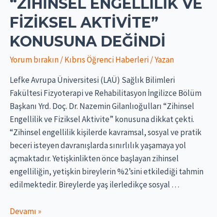
“ZIHINSEL ENGELLILIK VE
FIZIKSEL AKTIVITE”
KONUSUNA DEĞINDI
Yorum bırakın
/
Kıbrıs Öğrenci Haberleri
/ Yazan
Lefke Avrupa Üniversitesi (LAÜ) Sağlık Bilimleri
Fakültesi Fizyoterapi ve Rehabilitasyon İngilizce Bölüm
Başkanı Yrd. Doç. Dr. Nazemin Gilanlıoğulları “Zihinsel
Engellilik ve Fiziksel Aktivite” konusuna dikkat çekti.
“Zihinsel engellilik kişilerde kavramsal, sosyal ve pratik
beceri isteyen davranışlarda sınırlılık yaşamaya yol
açmaktadır. Yetişkinlikten önce başlayan zihinsel
engelliliğin, yetişkin bireylerin %2’sini etkilediği tahmin
edilmektedir. Bireylerde yaş ilerledikçe sosyal …
LAÜ
Devamı »