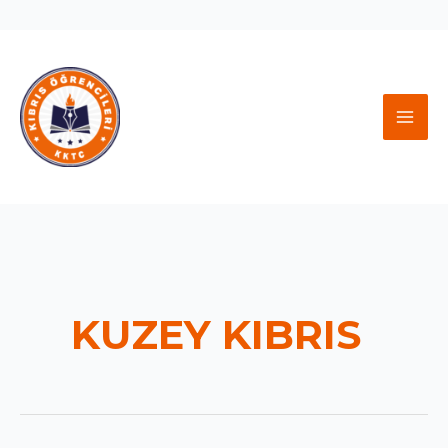
İçeriğe
atla
MAI
MEN
KUZEY KIBRIS