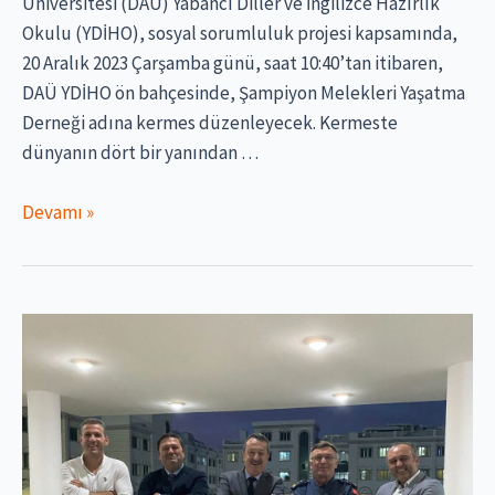
Üniversitesi (DAÜ) Yabancı Diller ve İngilizce Hazırlık
Okulu (YDİHO), sosyal sorumluluk projesi kapsamında,
20 Aralık 2023 Çarşamba günü, saat 10:40’tan itibaren,
DAÜ YDİHO ön bahçesinde, Şampiyon Melekleri Yaşatma
Derneği adına kermes düzenleyecek. Kermeste
dünyanın dört bir yanından …
Şampiyon
Devamı »
Melekler
İçin
Kermes