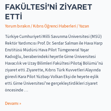
FAKÜLTESI’NI ZIYARET
ETTI
Yorum bırakın
/
Kıbrıs Öğrenci Haberleri
/ Yazan
Türkiye Cumhuriyeti Milli Savunma Üniversitesi (MSÜ)
Rektör Yardımcısı Prof. Dr. Serdar Salman ile Hava Harp
Enstitüsü Müdürü Hava Pilot Tümgeneral Yaşar
Kadıoğlu, beraberindeki heyetle Girne Üniversitesi
Havacılık ve Uzay Bilimleri Fakültesi Pilotaj Bölümü’nü
ziyaret etti. Ziyarette, Kıbrıs Türk Kuvvetleri Alayında
görevli Kara Pilot Yüzbaşı Volkan Ekşi de heyete eşlik
etti. Girne Üniversitesi’ne gerçekleştirdikleri ziyaret
öncesinde …
Milli
Devamı »
Savunma