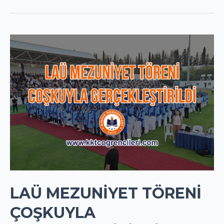
ÖĞRENCİ
MUHACERETİ
NASIL
YAPILIR?
LAÜ MEZUNIYET TÖRENI
ÇOŞKUYLA