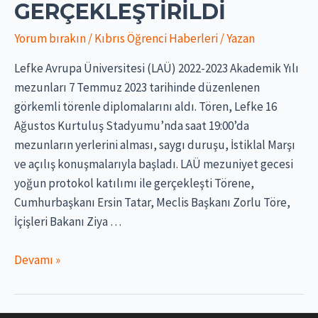
GERÇEKLEŞTIRILDI
Yorum bırakın
/
Kıbrıs Öğrenci Haberleri
/ Yazan
Lefke Avrupa Üniversitesi (LAÜ) 2022-2023 Akademik Yılı
mezunları 7 Temmuz 2023 tarihinde düzenlenen
görkemli törenle diplomalarını aldı. Tören, Lefke 16
Ağustos Kurtuluş Stadyumu’nda saat 19:00’da
mezunların yerlerini alması, saygı duruşu, İstiklal Marşı
ve açılış konuşmalarıyla başladı. LAÜ mezuniyet gecesi
yoğun protokol katılımı ile gerçekleşti Törene,
Cumhurbaşkanı Ersin Tatar, Meclis Başkanı Zorlu Töre,
İçişleri Bakanı Ziya …
LAÜ
Devamı »
mezuniyet
töreni
çoşkuyla