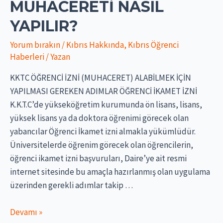
MUHACERETİ NASIL
YAPILIR?
Yorum bırakın
/
Kıbrıs Hakkında
,
Kıbrıs Öğrenci
Haberleri
/ Yazan
KKTC ÖĞRENCİ İZNİ (MUHACERET) ALABİLMEK İÇİN
YAPILMASI GEREKEN ADIMLAR ÖĞRENCİ İKAMET İZNİ
K.K.T.C’de yükseköğretim kurumunda ön lisans, lisans,
yüksek lisans ya da doktora öğrenimi görecek olan
yabancılar Öğrenci İkamet izni almakla yükümlüdür.
Üniversitelerde öğrenim görecek olan öğrencilerin,
öğrenci ikamet izni başvuruları, Daire’ye ait resmi
internet sitesinde bu amaçla hazırlanmış olan uygulama
üzerinden gerekli adımlar takip …
KKTC
Devamı »