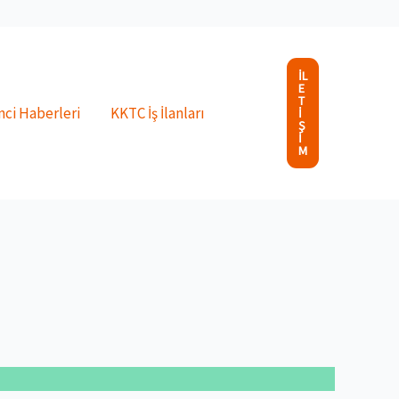
İL
E
T
ci Haberleri
KKTC İş İlanları
I
Ş
I
M