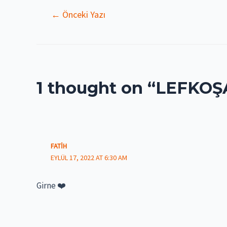
Yazı
←
Önceki Yazı
gezinmesi
1 thought on “LEFKOŞ
FATIH
EYLÜL 17, 2022 AT 6:30 AM
Girne ❤️