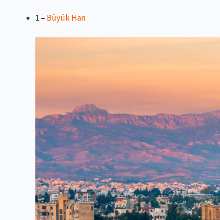
1 –
Büyük Han