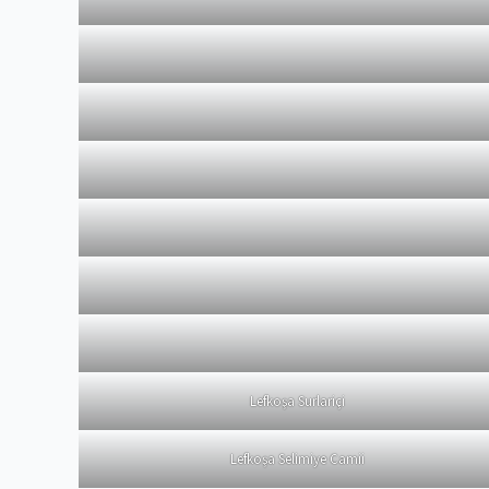
Lefkoşa Surlariçi
Lefkoşa Selimiye Camii