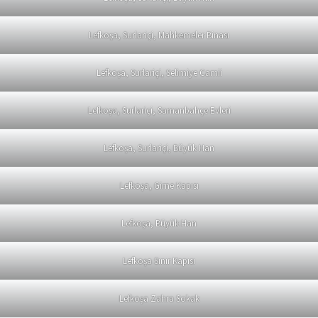
Lefkoşa, Surlariçi, Mahkemeler Binası
Lefkoşa, Surlariçi, Selimiye Camii
Lefkoşa, Surlariçi, Samanbahçe Evleri
Lefkoşa, Surlariçi, Büyük Han
Lefkoşa, Girne Kapısı
Lefkoşa, Büyük Han
Lefkoşa Sınır Kapısı
Lefkoşa Zahra Sokak