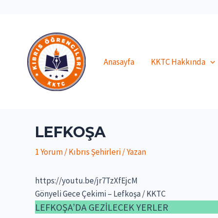
İçeriğe
atla
Anasayfa
KKTC Hakkında
LEFKOŞA
1 Yorum
/
Kıbrıs Şehirleri
/ Yazan
https://youtu.be/jr7TzXfEjcM
Gönyeli Gece Çekimi – Lefkoşa / KKTC
LEFKOŞA’DA GEZİLECEK YERLER