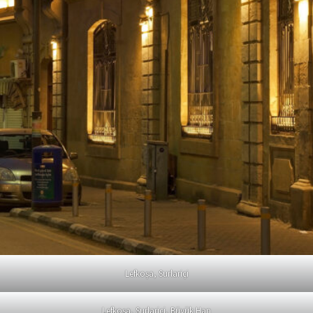
Lefkoşa, Surlariçi
Lefkoşa, Surlariçi, Büyük Han