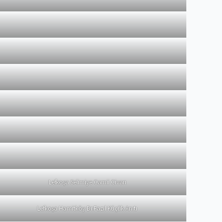
Lefkoşa Selimiye Camii Civarı
Lefkoşa Hamitköy Dr.Fazıl Küçük Anıtı