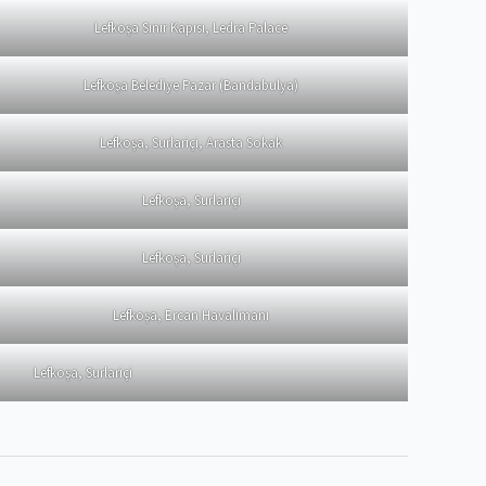
Lefkoşa Sınır Kapısı, Ledra Palace
Lefkoşa Belediye Pazar (Bandabulya)
Lefkoşa, Surlariçi, Arasta Sokak
Lefkoşa, Surlariçi
Lefkoşa, Surlariçi
Lefkoşa, Ercan Havalimanı
Lefkoşa, Surlariçi