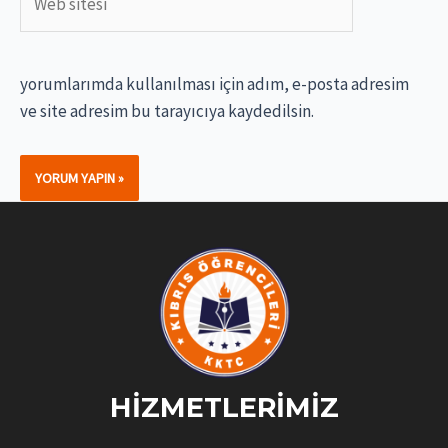
sitesi
yorumlarımda kullanılması için adım, e-posta adresim
ve site adresim bu tarayıcıya kaydedilsin.
HIZMETLERIMIZ